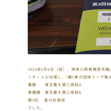
2026年5月6日（祝）、神奈川県相模原市
７チ－ムが出場し、1複2単の団体リーグ戦
優勝 東京農大第三高校A
準優勝 東京農大第三高校B
第3位 星の杜高校
でした。