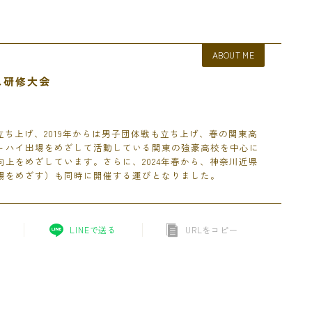
ABOUT ME
ス研修大会
を立ち上げ、2019年からは男子団体戦も立ち上げ、春の関東高
－ハイ出場をめざして活動している関東の強豪高校を中心に
上をめざしています。さらに、2024年春から、神奈川近県
場をめざす）も同時に開催する運びとなりました。
LINEで送る
URLをコピー