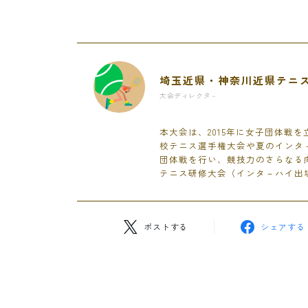
埼玉近県・神奈川近県テニ
大会ディレクタ－
本大会は、2015年に女子団体戦
校テニス選手権大会や夏のインタ
団体戦を行い、競技力のさらなる向
テニス研修大会（インタ－ハイ出
ポストする
シェアする