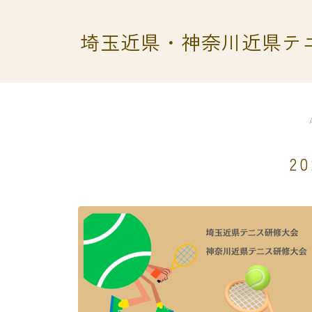
埼玉近県・神奈川近県テ
2